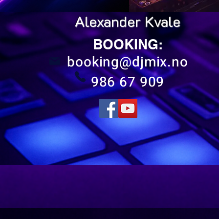
Alexander Kvale
BOOKING:
booking@djmix.no
986 67 909