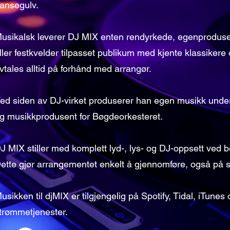
ansegulv.
usikalsk leverer DJ MIX enten rendyrkede, egenprodusert
ller festkvelder tilpasset publikum med kjente klassikere
vtales alltid på forhånd med arrangør.
ed siden av DJ-virket produserer han egen musikk under f
g musikkprodusent for Bøgdeorkesteret.
J MIX stiller med komplett lyd-, lys- og DJ-oppsett ved 
ette gjør arrangementet enkelt å gjennomføre, også på s
usikken til djMIX er tilgjengelig på Spotify, Tidal, iTunes
trømmetjenester.