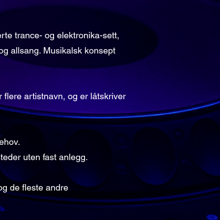
e trance- og elektronika-sett,
 og allsang. Musikalsk konsept
lere artistnavn, og er låtskriver
behov.
teder uten fast anlegg.
 og de fleste andre