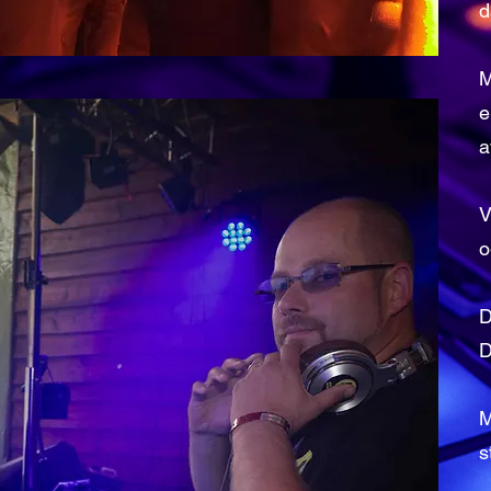
d
M
e
a
V
o
D
D
M
s