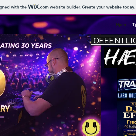
igned with the
.com
website builder. Create your website today.
Hjem
T
OFFENTLI