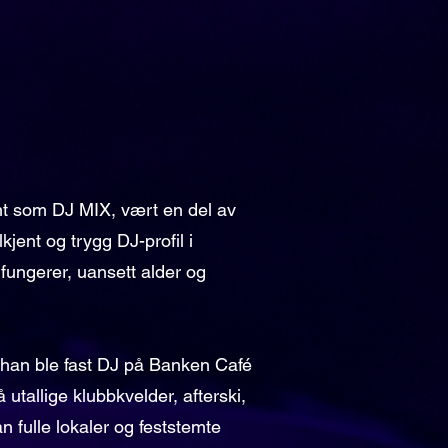
ent som DJ MIX, vært en del av
kjent og trygg DJ-profil i
 fungerer, uansett alder og
r han ble fast DJ på Banken Café
 utallige klubbkvelder, afterski,
n fulle lokaler og feststemte