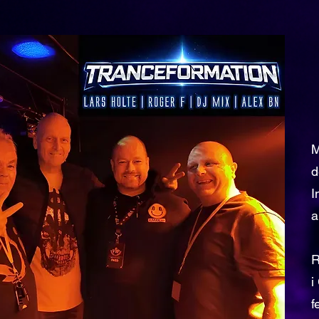
M
d
I
a
R
i
f