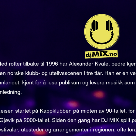
ed røtter tilbake til 1996 har Alexander Kvale, bedre kj
en norske klubb- og utelivsscenen i tre tiår. Han er en vel
nnlandet, kjent for å lese publikum og levere musikk som
nledning.
eisen startet på Kappklubben på midten av 90-tallet, fø
 Gjøvik på 2000-tallet. Siden den gang har DJ MIX spilt på
estivaler, utesteder og arrangementer i regionen, ofte fora